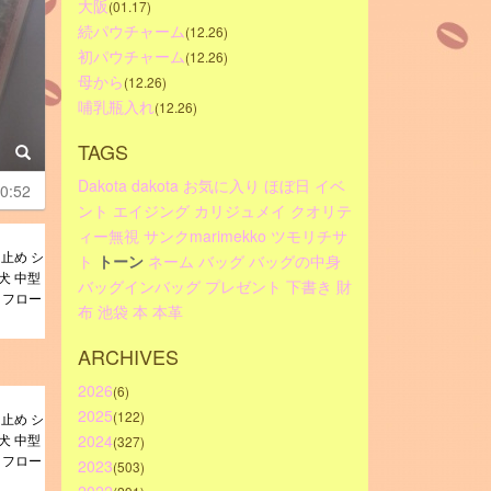
大阪
(01.17)
続パウチャーム
(12.26)
初パウチャーム
(12.26)
母から
(12.26)
哺乳瓶入れ
(12.26)
TAGS
Dakota
dakota
お気に入り
ほぼ日
イベ
0:52
ント
エイジング
カリジュメイ
クオリテ
ィー無視
サンクmarimekko
ツモリチサ
止め シ
ト
トーン
ネーム
バッグ
バッグの中身
型犬 中型
バッグインバッグ
プレゼント
下書き
財
 フロー
布
池袋
本
本革
ARCHIVES
2026
(6)
2025
(122)
止め シ
型犬 中型
2024
(327)
 フロー
2023
(503)