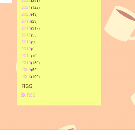
2022
(291)
2021
(122)
2020
(43)
2019
(23)
2018
(317)
2017
(55)
2016
(50)
2012
(2)
2011
(10)
2010
(150)
2009
(52)
2008
(109)
RSS
 RSS