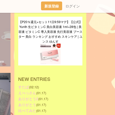
新規登録
ログイン
【P20％還元+セット11日9:59マデ】【公式】
Yunth 生ビタミンC 美白美容液 1ml×28包 | 美
容液 ビタミンC 導入美容液 先行美容液 ブース
ター 美白 ランキング おすすめ スキンケア | ユ
ンス ゆんす
re
NEW ENTRIES
すたば
(02.12)
えべっさん
(01.17)
ありがとう2
(01.17)
ありがとう
(01.17)
比べてみた
(01.17)