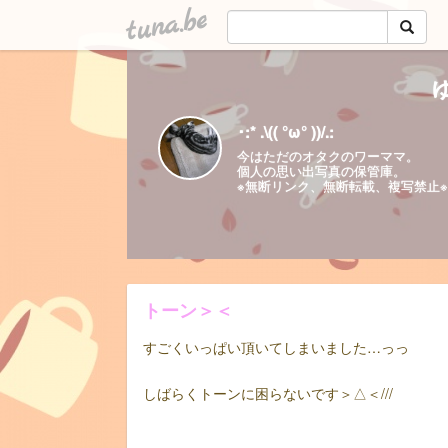
tuna.be
･:* .\(( °ω° ))/.:
今はただのオタクのワーママ。
個人の思い出写真の保管庫。
※無断リンク、無断転載、複写禁止※
トーン＞＜
すごくいっぱい頂いてしまいました…っっ
しばらくトーンに困らないです＞△＜///