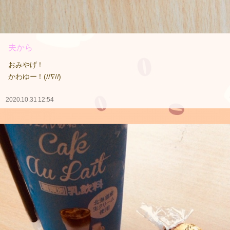
夫から
おみやげ！
かわゆー！(//∇//)
2020.10.31 12:54