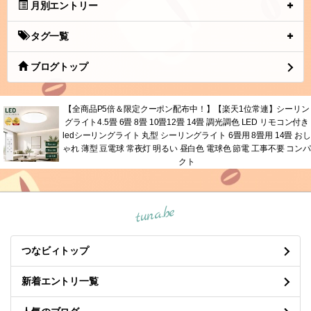
母から
(12.26)
哺乳瓶入れ
(12.26)
月別エントリー
タグ一覧
ブログトップ
【全商品P5倍＆限定クーポン配布中！】【楽天1位常連】シーリン
グライト4.5畳 6畳 8畳 10畳12畳 14畳 調光調色 LED リモコン付き
ledシーリングライト 丸型 シーリングライト 6畳用 8畳用 14畳 おし
ゃれ 薄型 豆電球 常夜灯 明るい 昼白色 電球色 節電 工事不要 コンパ
クト
tuna.be
つなビィトップ