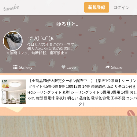
tuna.be
新規登録
ログイン
ゆるりと。
･:* .\(( °ω° ))/.:
今はただのオタクのワーママ。
個人の思い出写真の保管庫。
※無断リンク、無断転載、複写禁止※
Gallery
Love
Share
【全商品P5倍＆限定クーポン配布中！】【楽天1位常連】シーリン
グライト4.5畳 6畳 8畳 10畳12畳 14畳 調光調色 LED リモコン付き
ledシーリングライト 丸型 シーリングライト 6畳用 8畳用 14畳 おし
ゃれ 薄型 豆電球 常夜灯 明るい 昼白色 電球色 節電 工事不要 コンパ
クト