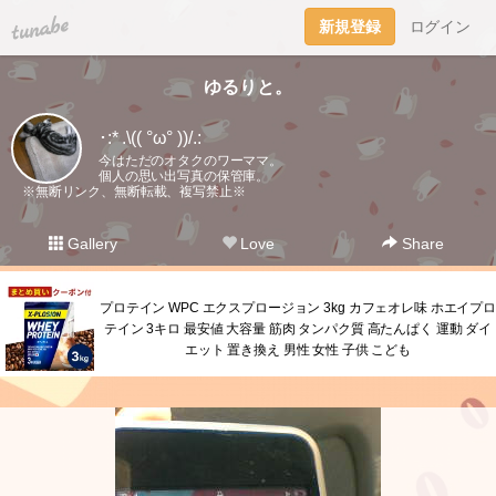
tuna.be
新規登録
ログイン
ゆるりと。
･:* .\(( °ω° ))/.:
今はただのオタクのワーママ。
個人の思い出写真の保管庫。
※無断リンク、無断転載、複写禁止※
Gallery
Love
Share
プロテイン WPC エクスプロージョン 3kg カフェオレ味 ホエイプロ
テイン 3キロ 最安値 大容量 筋肉 タンパク質 高たんぱく 運動 ダイ
エット 置き換え 男性 女性 子供 こども