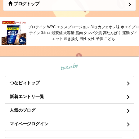
ブログトップ
プロテイン WPC エクスプロージョン 3kg カフェオレ味 ホエイプロ
テイン 3キロ 最安値 大容量 筋肉 タンパク質 高たんぱく 運動 ダイ
エット 置き換え 男性 女性 子供 こども
tuna.be
つなビィトップ
新着エントリ一覧
人気のブログ
マイページログイン