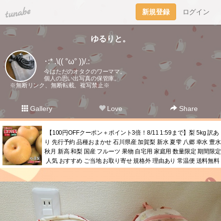
tuna.be
新規登録
ログイン
ゆるりと。
･:* .\(( °ω° ))/.:
今はただのオタクのワーママ。
個人の思い出写真の保管庫。
※無断リンク、無断転載、複写禁止※
Gallery
Love
Share
【100円OFFクーポン＋ポイント3倍！8/11 1:59まで】梨 5kg 訳あ
り 先行予約 品種おまかせ 石川県産 加賀梨 新水 夏雫 八郷 幸水 豊水
秋月 新高 和梨 国産 フルーツ 果物 自宅用 家庭用 数量限定 期間限定
人気 おすすめ ご当地 お取り寄せ 規格外 理由あり 常温便 送料無料