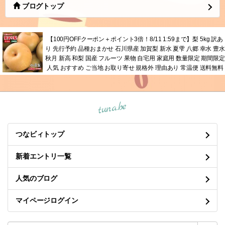
ブログトップ
【100円OFFクーポン＋ポイント3倍！8/11 1:59まで】梨 5kg 訳あ
り 先行予約 品種おまかせ 石川県産 加賀梨 新水 夏雫 八郷 幸水 豊水
秋月 新高 和梨 国産 フルーツ 果物 自宅用 家庭用 数量限定 期間限定
人気 おすすめ ご当地 お取り寄せ 規格外 理由あり 常温便 送料無料
tuna.be
つなビィトップ
新着エントリ一覧
人気のブログ
マイページログイン