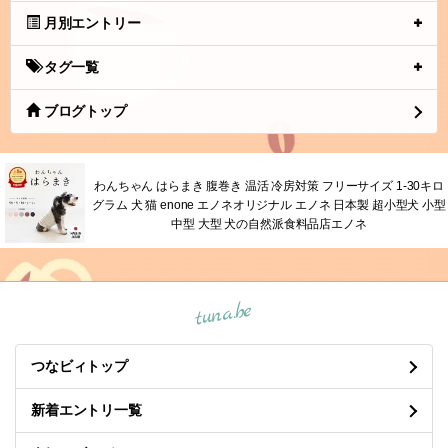
月別エントリー
タグ一覧
ブログトップ
わんちゃん はらまき 腹巻き 温活 冷房対策 フリーサイズ 1-30キロ
グラム 犬 猫 enone エノネオリジナル エノネ 日本製 超小型犬 小型
中型 大型 犬の自然派食料品店エノネ
tuna.be
つなビィトップ
新着エントリ一覧