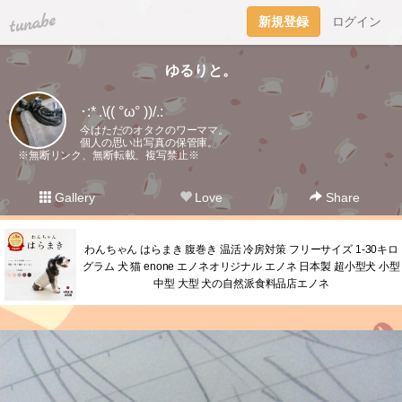
tuna.be
新規登録
ログイン
ゆるりと。
･:* .\(( °ω° ))/.:
今はただのオタクのワーママ。
個人の思い出写真の保管庫。
※無断リンク、無断転載、複写禁止※
Gallery
Love
Share
わんちゃん はらまき 腹巻き 温活 冷房対策 フリーサイズ 1-30キロ
グラム 犬 猫 enone エノネオリジナル エノネ 日本製 超小型犬 小型
中型 大型 犬の自然派食料品店エノネ